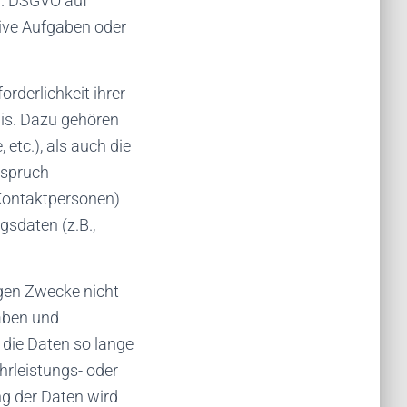
 f. DSGVO auf
tive Aufgaben oder
orderlichkeit ihrer
is. Dazu gehören
etc.), als auch die
Anspruch
Kontaktpersonen)
gsdaten (z.B.,
gen Zwecke nicht
gaben und
 die Daten so lange
hrleistungs- oder
ng der Daten wird