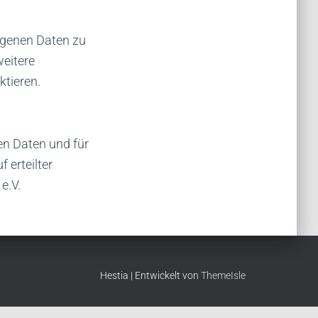
ogenen Daten zu
weitere
ktieren.
en Daten und für
 erteilter
e.V.
Hestia | Entwickelt von
ThemeIsle