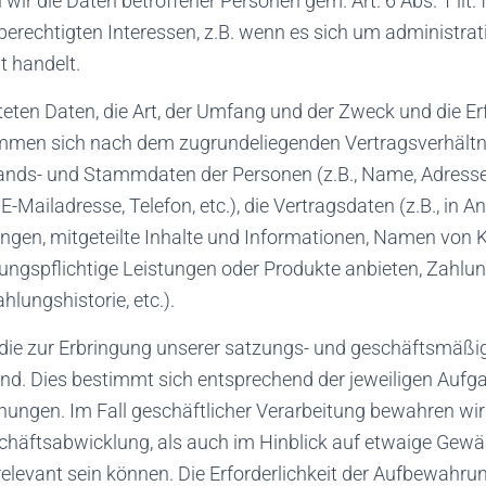
 wir die Daten betroffener Personen gem. Art. 6 Abs. 1 lit.
berechtigten Interessen, z.B. wenn es sich um administra
t handelt.
iteten Daten, die Art, der Umfang und der Zweck und die Erf
immen sich nach dem zugrundeliegenden Vertragsverhältn
ands- und Stammdaten der Personen (z.B., Name, Adresse, 
E-Mailadresse, Telefon, etc.), die Vertragsdaten (z.B., in 
gen, mitgeteilte Inhalte und Informationen, Namen von 
ungspflichtige Leistungen oder Produkte anbieten, Zahlun
lungshistorie, etc.).
 die zur Erbringung unserer satzungs- und geschäftsmäßi
sind. Dies bestimmt sich entsprechend der jeweiligen Auf
hungen. Im Fall geschäftlicher Verarbeitung bewahren wir
schäftsabwicklung, als auch im Hinblick auf etwaige Gewä
elevant sein können. Die Erforderlichkeit der Aufbewahru