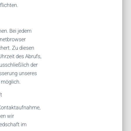
lichten.
en. Bei jedem
rnetbrowser
chert. Zu diesen
hrzeit des Abrufs,
sschließlich der
esserung unseres
 möglich.
t
 Kontaktaufnahme,
den wir
iedschaft im