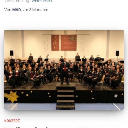
Versammlung.
Weiterlesen
Von
MVD
, vor
3 Monaten
KONZERT