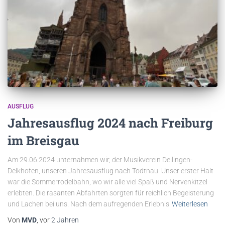
AUSFLUG
Jahresausflug 2024 nach Freiburg
im Breisgau
Am 29.06.2024 unternahmen wir, der Musikverein Deilingen-
Delkhofen, unseren Jahresausflug nach Todtnau. Unser erster Halt
war die Sommerrodelbahn, wo wir alle viel Spaß und Nervenkitzel
erlebten. Die rasanten Abfahrten sorgten für reichlich Begeisterung
und Lachen bei uns. Nach dem aufregenden Erlebnis
Weiterlesen
Von
MVD
, vor
2 Jahren