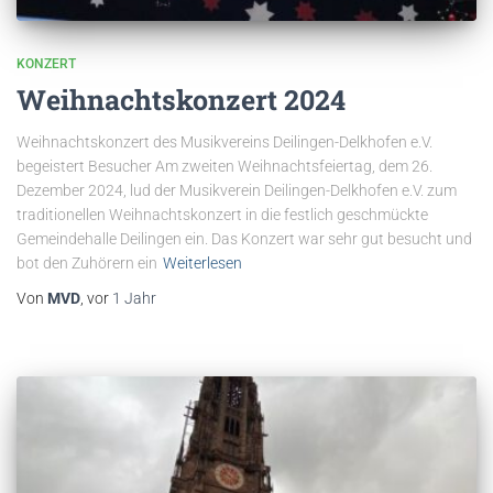
KONZERT
Weihnachtskonzert 2024
Weihnachtskonzert des Musikvereins Deilingen-Delkhofen e.V.
begeistert Besucher Am zweiten Weihnachtsfeiertag, dem 26.
Dezember 2024, lud der Musikverein Deilingen-Delkhofen e.V. zum
traditionellen Weihnachtskonzert in die festlich geschmückte
Gemeindehalle Deilingen ein. Das Konzert war sehr gut besucht und
bot den Zuhörern ein
Weiterlesen
Von
MVD
, vor
1 Jahr