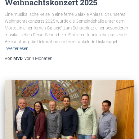
Weihnachtskonzert 2025
Eine musikalische Reise in eine ferne Galaxie Anlässlich unseres
Weihnachtskonzerts 2025 wurde die Gemeindehalle unter dem
Motto „In einer fernen Galaxie“ zum Schauplatz einer besonderen
musikalischen Reise. Schon beim Eintreten führten die passende
Beleuchtung, die Dekoration und eine funkelnde Diskokugel
Weiterlesen
Von
MVD
, vor
4 Monaten