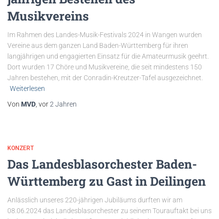
Musikvereins
Im Rahmen des Landes-Musik-Festivals 2024 in Wangen wurden
Vereine aus dem ganzen Land Baden-Württemberg für ihren
langjährigen und engagierten Einsatz für die Amateurmusik geehrt.
Dort wurden 17 Chöre und Musikvereine, die seit mindestens 150
Jahren bestehen, mit der Conradin-Kreutzer-Tafel ausgezeichnet.
Weiterlesen
Von
MVD
, vor
2 Jahren
KONZERT
Das Landesblasorchester Baden-
Württemberg zu Gast in Deilingen
Anlässlich unseres 220-jährigen Jubiläums durften wir am
08.06.2024 das Landesblasorchester zu seinem Tourauftakt bei uns