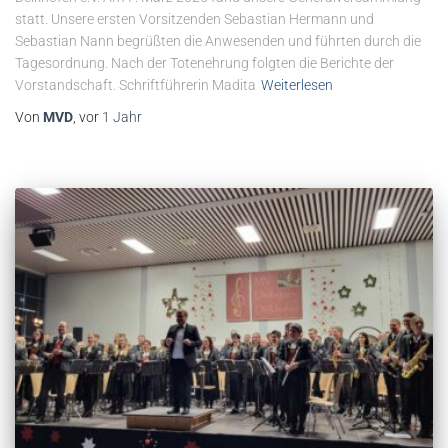
statt. Unsere ersten Vorsitzenden Sebastian Hermann und
Sebastian Nann begrüßten die Anwesenden und führten durch die
Tagesordnung. Nach der Totenehrung folgten die Berichte der
Vorstandschaft. Schriftführerin Madita
Weiterlesen
Von
MVD
, vor
1 Jahr