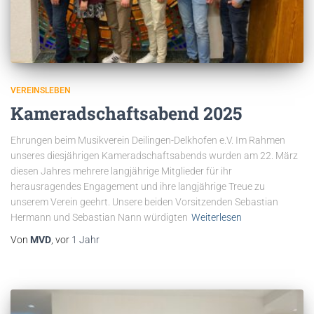
VEREINSLEBEN
Kameradschaftsabend 2025
Ehrungen beim Musikverein Deilingen-Delkhofen e.V. Im Rahmen
unseres diesjährigen Kameradschaftsabends wurden am 22. März
diesen Jahres mehrere langjährige Mitglieder für ihr
herausragendes Engagement und ihre langjährige Treue zu
unserem Verein geehrt. Unsere beiden Vorsitzenden Sebastian
Hermann und Sebastian Nann würdigten
Weiterlesen
Von
MVD
, vor
1 Jahr