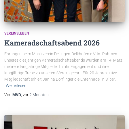
VEREINSLEBEN
Kameradschaftsabend 2026
Ehrungen beim Musikverein Deilingen-Delkhofen e.V. Im Rahmen
unseres diesjährigen Kameradschaftsabends wurden am 14. März
mehrere langjährige Mitglieder für ihr Engagement und ihre
langjährige Treue zu unserem Verein geehrt. Für 20 Jahre aktive
Mitgliedschaft erhielt Janina Dörflinger die Ehrennadel in Silber.
Weiterlesen
Von
MVD
, vor
2 Monaten