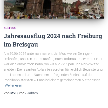
AUSFLUG
Jahresausflug 2024 nach Freiburg
im Breisgau
Am 29.06.2024 unternahmen wir, der Musikverein Deilingen-
Delkhofen, unseren Jahresausflug nach Todtnau. Unser erster Halt
war die Sommerrodelbahn, wo wir alle viel Spaß und Nervenkitzel
erlebten. Die rasanten Abfahrten sorgten für reichlich Begeisterung
und Lachen bei uns. Nach dem aufregenden Erlebnis auf der
Rodelbahn stärkten wir uns bei einem gemeinsamen Mittagessen.
Weiterlesen
Von
MVD
, vor
2 Jahren