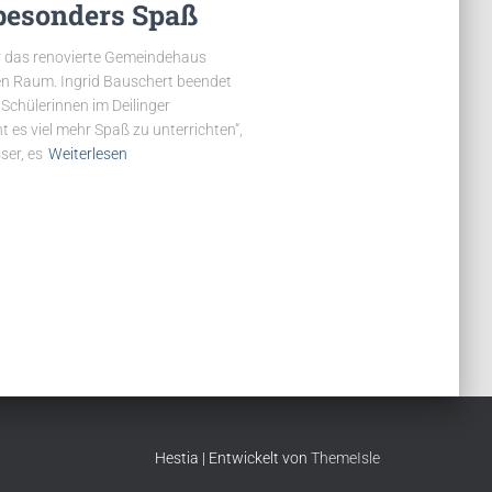
besonders Spaß
r das renovierte Gemeindehaus
en Raum. Ingrid Bauschert beendet
 Schülerinnen im Deilinger
 es viel mehr Spaß zu unterrichten“,
ser, es
Weiterlesen
Hestia | Entwickelt von
ThemeIsle