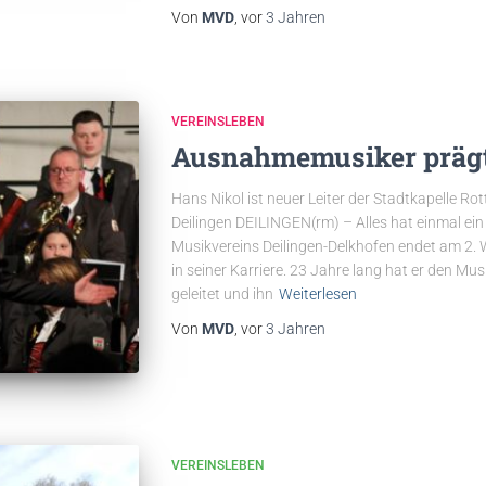
Von
MVD
, vor
3 Jahren
VEREINSLEBEN
Ausnahmemusiker prägt
Hans Nikol ist neuer Leiter der Stadtkapelle Ro
Deilingen DEILINGEN(rm) – Alles hat einmal ein
Musikvereins Deilingen-Delkhofen endet am 2. W
in seiner Karriere. 23 Jahre lang hat er den Mus
geleitet und ihn
Weiterlesen
Von
MVD
, vor
3 Jahren
VEREINSLEBEN