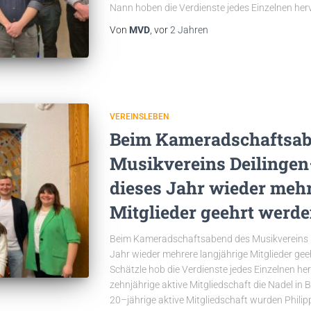
Nann hoben die Verdienste jedes Einzelnen herv
Von
MVD
, vor
2 Jahren
VEREINSLEBEN
Beim Kameradschaftsab
Musikvereins Deilinge
dieses Jahr wieder mehr
Mitglieder geehrt werde
Beim Kameradschaftsabend des Musikvereins D
Jahr wieder mehrere langjährige Mitglieder gee
Schätzle hob die Verdienste jedes Einzelnen he
zehnjährige aktive Mitgliedschaft die Nadel in Br
20–jährige aktive Mitgliedschaft wurden Philipp