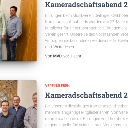
Kameradschaftsabend 2
Ehrungen beim Musikverein Deilingen-Delkhofen
Kameradschaftsabends wurden am 22. März di
Mitglieder für ihr herausragendes Engagement 
Verein geehrt. Unsere beiden Vorsitzenden S
würdigten die besonderen Verdienste der Geehr
und
Weiterlesen
Von
MVD
, vor
1 Jahr
VEREINSLEBEN
Kameradschaftsabend 2
Bei unserem diesjährigen Kameradschaftsabend
mehrere langjährige Mitglieder ehren. Von Seit
nahm Lisa Locher die Ehrungen vor. Umrahmt 
Jugendkapelle. Die beiden ersten Vorsitzende