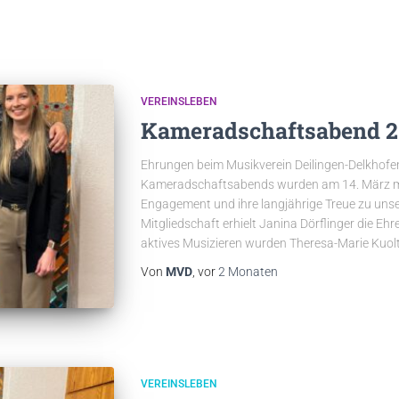
VEREINSLEBEN
Kameradschaftsabend 2
Ehrungen beim Musikverein Deilingen-Delkhofen
Kameradschaftsabends wurden am 14. März mehr
Engagement und ihre langjährige Treue zu unse
Mitgliedschaft erhielt Janina Dörflinger die Ehre
aktives Musizieren wurden Theresa-Marie Kuol
Von
MVD
, vor
2 Monaten
VEREINSLEBEN