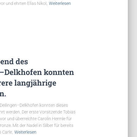
or und ehrten Elias Nikol,
Weiterlesen
end des
n–Delkhofen konnten
ere langjährige
n.
eilingen–Delkhofen konnten dieses
hrt werden. Der erste Vorsitzende Tobias
rvor und überreichte Carolin Hermle für
onze. Mit der Nadel in Silber für bereits
 Carle,
Weiterlesen