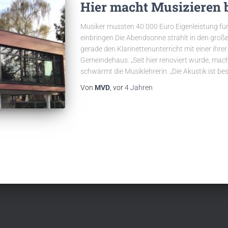
Hier macht Musizieren 
Musiker mussten 40 000 Euro Eigenleistung fü
einbringen Die Abendsonne strahlt in den groß
gerade den Klarinettenunterricht mit einer ihrer
Gemeindehaus. „Seit hier renoviert wurde, macht
schwärmt die Musiklehrerin. „Die Akustik ist bes
Von
MVD
, vor
4 Jahren