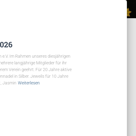
026
 e.V. Im Rahmen unseres diesjährigen
ere langjährige Mitglieder für ihr
rem Verein geehrt. Für 20 Jahre aktive
nnadel in Silber. Jeweils für 10 Jahre
t, Jasmin
Weiterlesen